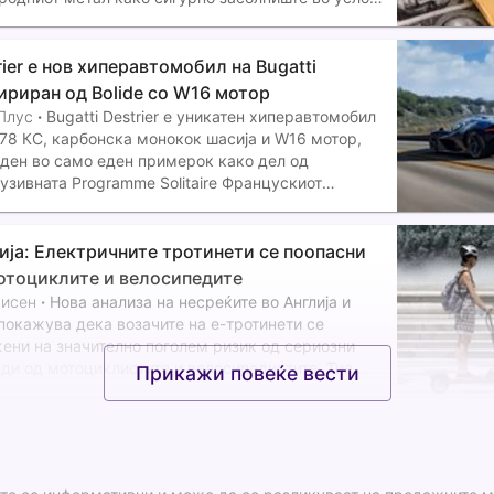
обална економска неизвесност.
rier е нов хиперавтомобил на Bugatti
ириран од Bolide со W16 мотор
Плус
·
Bugatti Destrier е уникатен хиперавтомобил
578 КС, карбонска монокок шасија и W16 мотор,
ден во само еден примерок како дел од
узивната Programme Solitaire Францускиот
водител Bugatti го претстави Destrier, нов уникатен
автомобил изработен во само еден
ија: Електричните тротинети се поопасни
отоциклите и велосипедите
висен
·
Нова анализа на несреќите во Англија и
покажува дека возачите на е-тротинети се
ени на значително поголем ризик од сериозни
ди од мотоциклистите и велосипедистите. Тие
Прикажи повеќе вести
 три пати поголема веројатност да претрпат
атска повреда на мозокот од мотоциклистите,