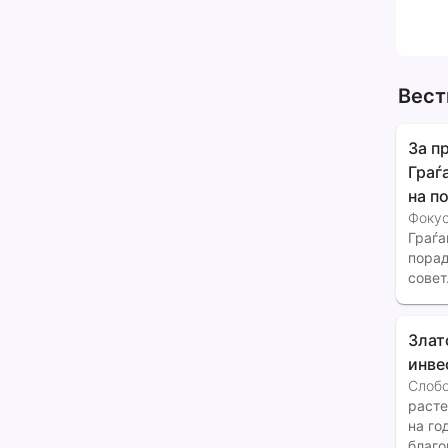
Вест
За п
Граѓ
на п
Фоку
Граѓа
порад
совет
се од
предм
Злат
инве
Слобо
расте
на го
благо