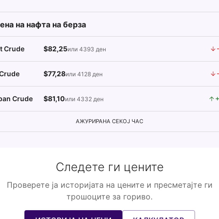
ена на нафта на берза
t Crude
$82,25
или 4393 ден
Crude
$77,28
или 4128 ден
ban Crude
$81,10
или 4332 ден
АЖУРИРАНА СЕКОЈ ЧАС
Следете ги цените
Проверете ја историјата на цените и пресметајте ги
трошоците за гориво.