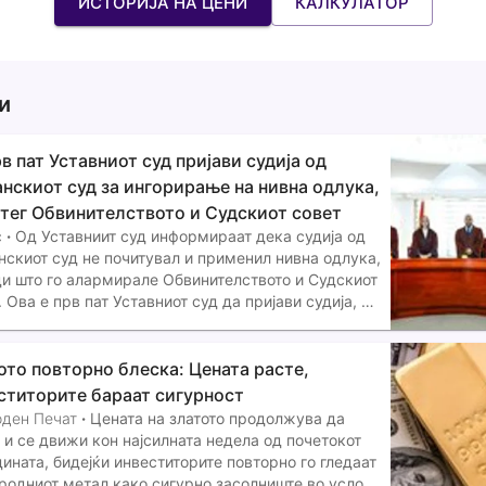
ИСТОРИЈА НА ЦЕНИ
КАЛКУЛАТОР
и
рв пат Уставниот суд пријави судија од
анскиот суд за ингорирање на нивна одлука,
отег Обвинителството и Судскиот совет
с
·
Од Уставниит суд информираат дека судија од
нскиот суд не почитувал и применил нивна одлука,
и што го алармирале Обвинителството и Судскиот
. Ова е прв пат Уставниот суд да пријави судија, а
несува за непримена на одлука на Уставен за
ет на новинарката
ото повторно блеска: Цената расте,
ститорите бараат сигурност
ден Печат
·
Цената на златото продолжува да
 и се движи кон најсилната недела од почетокот
дината, бидејќи инвеститорите повторно го гледаат
родниот метал како сигурно засолниште во услови