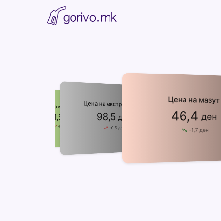
Цена на мазут
Цена на екстра лесно
Цена на метан (cng)
Цена на плин (lpg)
46,4
98,5
ден
81,5
ден
47,0
ден
ден
ден
4,0
ден
6,5
+
ден
0,5
+
ден
1,7
-