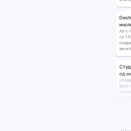
на гл
Dest
инсп
Авто 
со 1.
созда
екскл
произ
хипер
Студ
од м
Неза
Велс 
излож
повре
имаат
траум