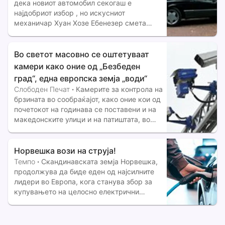
дека новиот автомобил секогаш е
најдобриот избор , но искусниот
механичар Хуан Хозе Ебенезер смета
дека годината на производство сама по
себе не кажува речиси ништо за
квалитетот на едно возило .
Во светот масовно се оштетуваат
камери како оние од „Безбеден
град“, една европска земја „води“
Слободен Печат
·
Камерите за контрола на
брзината во сообраќајот, како оние кои од
почетокот на годинава се поставени и на
македонските улици и на патиштата, во
многу земји од светот се мета на вандали,
поради што производителите почнаа да
развиваат значително поиздржливи
Норвешка вози на струја!
уреди, кои можат да
Темпо
·
Скандинавската земја Норвешка,
продолжува да биде еден од најсилните
лидери во Европа, кога станува збор за
купувањето на целосно електрични
возила. Од 15,560 возила регистрирани
во Мај, 2026 година, дури 15,210 биле
возила на струја, што претставува