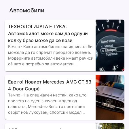
и најавуваат блокади доколку нема
решение. Бараат државата да се вклучи
Автомобили
за утврдување реални производствени
цени и
ТЕХНОЛОГИЈАТА Е ТУКА:
Автомобилот може сам да одлучи
колку брзо може да се вози
Вечер
·
Како автомобилите на иднината би
можеле да го спречат пребрзото возење.
Модерните автомобили веќе имаат речиси
сè што е потребно за автоматски
ограничувања на брзината - GPS, камери,
електронска контрола на гасот и софтвер
што може да се ажурира од далечина.
Еве го! Новиот Mercedes‑AMG GT 53
4‑Door Coupé
Темпо
·
На специјален настан, како што
прилега на еден значаен модел од
палетата, Mercedes-Benz го претстави
својот нов луксузен, спортски модел
Mercedes‑AMG GT 53 4‑Door Coupé.
Автономија до 800 км Имитирање на