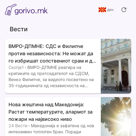
ден
Вести
ВМРО-ДПМНЕ: СДС и Филипче
против независноста: Не можат да
го избришат сопствениот срам и да
Скопје1
·
ВМРО-ДПМНЕ реагира на
се надминат
критиките од претседателот на СДСМ,
Венко Филипче, за видеото посветено на
35-годишнината од независноста на
Македонија. Од партијата велат дека
видеото носи порака која обединува и го
обвинија СДСМ дека повторно застанува
Нова жештина над Македонија:
„на погрешната страна“.
Растат температурите, алармот за
пожари на највисоко ниво
24 Вести
·
Македонија е зафатена од нов
интензивен топлотен бран. Поради