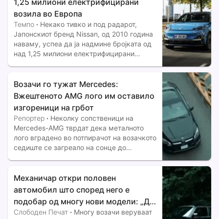
звукот на шест цилиндри Спортски
1,25 милиони електрифицирани
ентериер со фокус на возачот Сончев
возила во Европа
покрив
Темпо
·
Некако тивко и под радарот,
Јапонскиот бренд Nissan, од 2010 година
наваму, успеа да ја надмине бројката од
над 1,25 милиони електрифицирани
возила на нашиот континент, во Европа. Од
оваа бројка, околу 350.000 примероци се
возила само на…
Возачи го тужат Mercedes:
Вжештеното AMG лого им оставило
изгореници на грбот
Репортер
·
Неколку сопственици на
Mercedes-AMG тврдат дека металното
лого вградено во потпирачот на возачкото
седиште се загреало на сонце до
температура што им предизвикала
сериозни изгореници. Еден од случаите
веќе завршил пред суд, а пријавена е и
Механичар откри половен
втора речиси идентична повреда.
автомобил што според него е
подобар од многу нови модели: „Да
Слободен Печат
·
Многу возачи веруваат
можам, веднаш би го купил“