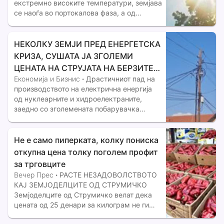
екстремно високите температури, земјава
се наоѓа во портокалова фаза, а од
Управата за хидрометеоролошки работи
најавуваат продолжување на екстремно
високите температури и во текот на
НЕКОЛКУ ЗЕМЈИ ПРЕД ЕНЕРГЕТСКА
следната недела.
КРИЗА, СУШАТА ЈА ЗГОЛЕМИ
ЦЕНАТА НА СТРУЈАТА НА БЕРЗИТЕ
Економија и Бизнис
·
Драстичниот пад на
НА НАД 700 ЕВРА ЗА МЕГАВАТ-ЧАС
производството на електрична енергија
од нуклеарните и хидроелектраните,
заедно со зголемената побарувачка
поради екстремните топлотни бранови, ги
крена цените на електричната енергија на
берзите во Југоисточна Европа над 700
Не е само пиперката, колку пониска
евра за мегават-час во текот на
откупна цена толку поголем профит
за трговците
Вечер Прес
·
РАСТЕ НЕЗАДОВОЛСТВОТО
КАЈ ЗЕМЈОДЕЛЦИТЕ ОД СТРУМИЧКО
Земјоделците од Струмичко велат дека
цената од 25 денари за килограм не ги
покрива ниту производствените трошоци