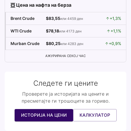
Цена на нафта на берза
Brent Crude
$83,55
+1,3%
или 4459 ден
WTI Crude
$78,18
+1,1%
или 4173 ден
Murban Crude
$80,25
+0,9%
или 4283 ден
АЖУРИРАНА СЕКОЈ ЧАС
Следете ги цените
Проверете ја историјата на цените и
пресметајте ги трошоците за гориво.
ИСТОРИЈА НА ЦЕНИ
КАЛКУЛАТОР