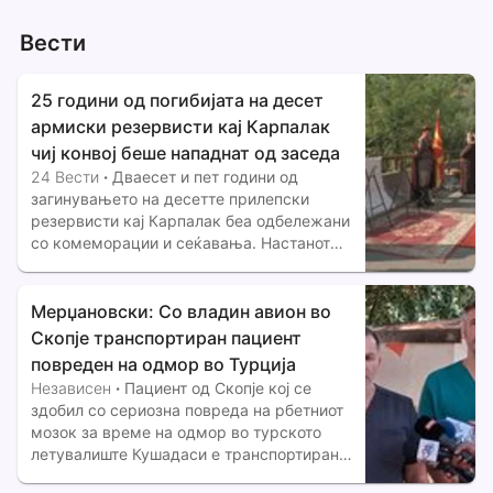
Вести
25 години од погибијата на десет
армиски резервисти кај Карпалак
чиј конвој беше нападнат од заседа
24 Вести
·
Дваесет и пет години од
загинувањето на десетте прилепски
резервисти кај Карпалак беа одбележани
со комеморации и сеќавања. Настанот
останува длабока траума и симбол на
нерешени прашања за безбедносните
пропусти и отсуството на трајно
Мерџановски: Со владин авион во
меморијално обележје на местото на
Скопје транспортиран пациент
повреден на одмор во Турција
Независен
·
Пациент од Скопје кој се
здобил со сериозна повреда на рбетниот
мозок за време на одмор во турското
летувалиште Кушадаси е транспортиран
во земјава со владин авион и е