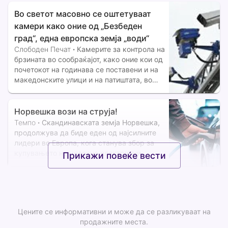
хоспитализиран на Универзитетската
клиника за трауматологија, ортопедски
Во светот масовно се оштетуваат
болести, анестезија, реанимација и
камери како оние од „Безбеден
град“, една европска земја „води“
Слободен Печат
·
Камерите за контрола на
брзината во сообраќајот, како оние кои од
почетокот на годинава се поставени и на
македонските улици и на патиштата, во
многу земји од светот се мета на вандали,
поради што производителите почнаа да
развиваат значително поиздржливи
Норвешка вози на струја!
уреди, кои можат да
Темпо
·
Скандинавската земја Норвешка,
продолжува да биде еден од најсилните
лидери во Европа, кога станува збор за
купувањето на целосно електрични
Прикажи повеќе вести
возила. Од 15,560 возила регистрирани
во Мај, 2026 година, дури 15,210 биле
возила на струја, што претставува
фантастични 97.8% од
Цените се информативни и може да се разликуваат на
продажните места.